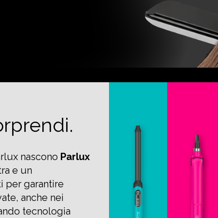
rprendi.
Parlux nascono
Parlux
tra e un
i per garantire
vate, anche nei
gando tecnologia