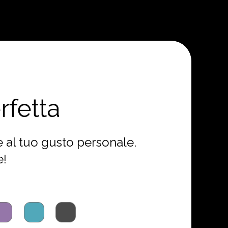
rfetta
 e al tuo gusto personale.
e!
la
azzu
nero