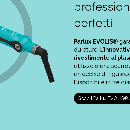
professiona
perfetti
Parlux EVOLIS®
gara
duraturo. L’
innovati
rivestimento al pl
utilizzo e una scorre
un occhio di riguardo
Disponibile in tre di
Scopri Parlux EVOLIS® s