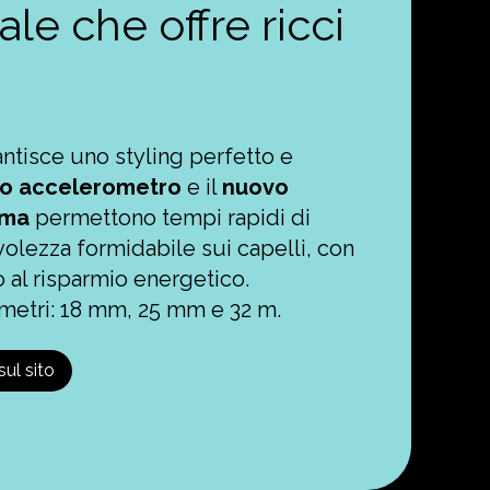
le che offre ricci
ntisce uno styling perfetto e
vo accelerometro
e il
nuovo
asma
permettono tempi rapidi di
volezza formidabile sui capelli, con
 al risparmio energetico.
ametri: 18 mm, 25 mm e 32 m.
ul sito