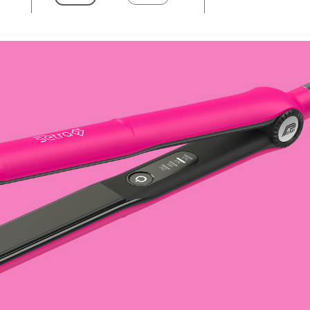
25
40
co
a