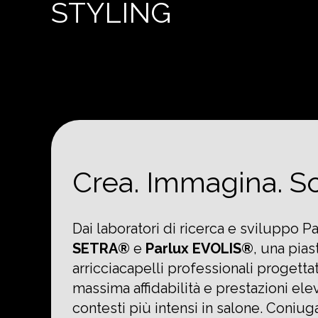
STYLING
Crea. Immagina. So
Dai laboratori di ricerca e sviluppo 
SETRA®
e
Parlux EVOLIS®
, una pias
arricciacapelli professionali progettat
massima affidabilità e prestazioni ele
contesti più intensi in salone. Coniu