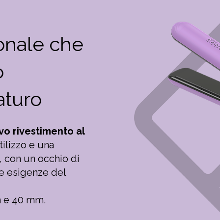
ionale che
o
aturo
vo rivestimento al
ilizzo e una
, con un occhio di
le esigenze del
m e 40 mm.